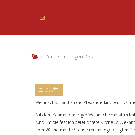
Zum Hauptinhalt springen
sorpetal.de
Veranstaltungen Detail
Zurück
Weihnachtsmarkt an der Alexanderkirche im Rahm
Auf dem Schmallenberger Weihnachtsmarkt im Rah
rund um die festlich beleuchtete Kirche St. Alexa
über 20 charmante Stände mit handgefertigten Ges