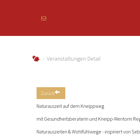
Zum Hauptinhalt springen
sorpetal.de
Veranstaltungen Detail
Zurück
Naturauszeit auf dem Kneippweg
mit Gesundheitsberaterin und Kneipp-Mentorin Re
Naturauszeiten & Wohlfühlwege - inspiriert von Se