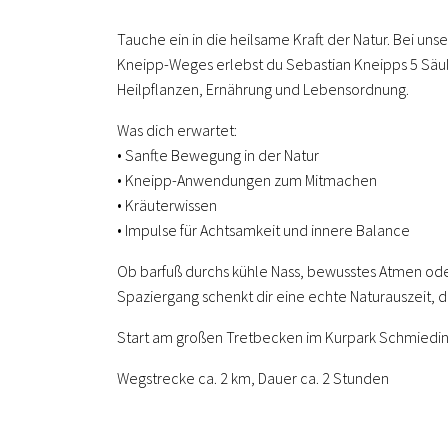
Tauche ein in die heilsame Kraft der Natur. Bei u
Kneipp-Weges erlebst du Sebastian Kneipps 5 Säu
Heilpflanzen, Ernährung und Lebensordnung.
Was dich erwartet:
• Sanfte Bewegung in der Natur
• Kneipp-Anwendungen zum Mitmachen
• Kräuterwissen
• Impulse für Achtsamkeit und innere Balance
Ob barfuß durchs kühle Nass, bewusstes Atmen ode
Spaziergang schenkt dir eine echte Naturauszeit, di
Start am großen Tretbecken im Kurpark Schmiedi
Wegstrecke ca. 2 km, Dauer ca. 2 Stunden